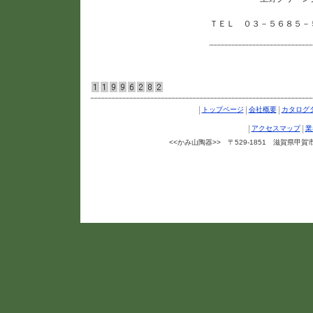
ＴＥＬ ０３－５６８５－
|
|
|
トップページ
会社概要
カタログ
|
|
アクセスマップ
業
<<かみ山陶器>> 〒529-1851 滋賀県甲賀市信楽町
Copyright ©