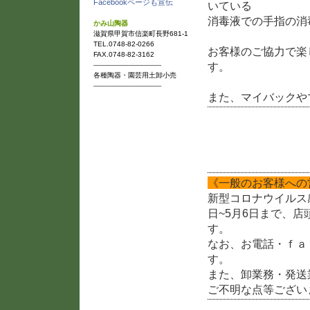
Facebookページも宣伝
いている
消毒液での手指の消
かみ山陶器
滋賀県甲賀市信楽町長野681-1
TEL.0748-82-0266
お客様のご協力で楽
FAX.0748-82-3162
す。
──────────────
各種陶器・園芸用土卸小売
──────────────
また、マイバックや
新型コロナウイルス感
《一般のお客様への
新型コロナウイルス
日~5月6日まで、
す。
なお、お電話・ｆａ
す。
また、卸業務・発送
ご不明な点等ござい