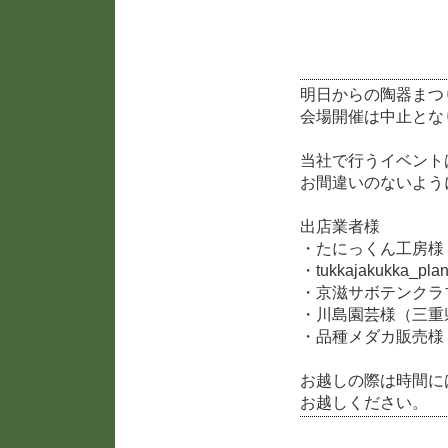
2019陶器まつり開催に
明日からの陶器まつ
会場開催は中止とな
当社で行うイベントは
お間違いのないよう
出店業者様
・たにっくん工房様
・tukkajakukka_
・京滋サボテンクラ
・川島園芸様（三重
・品種メダカ販売様
お越しの際は時間に
お越しください。