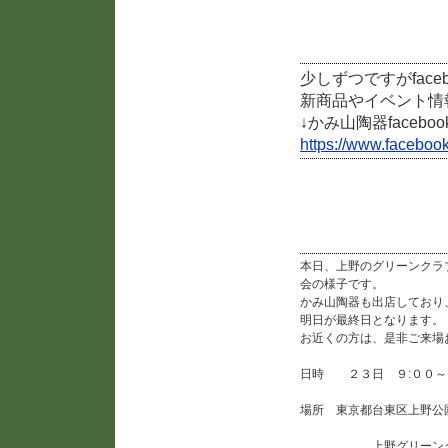
facebookページ作成
少しずつですがfac
新商品やイベント情
↓かみ山陶器facebo
https://www.fac
「第19回全国雪割草
本日、上野のグリーンクラ
会の様子です。
かみ山陶器も出店しており
明日が最終日となります。
お近くの方は、是非ご来場
日時 ２３日 ９:００～
場所 東京都台東区上野公
上野グリーンク