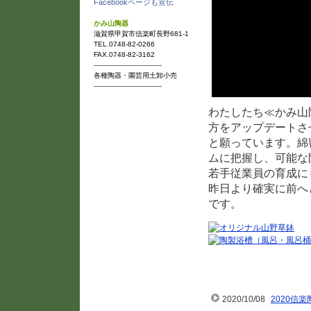
Facebookページも宣伝
かみ山陶器
滋賀県甲賀市信楽町長野681-1
TEL.0748-82-0266
FAX.0748-82-3162
──────────────
各種陶器・園芸用土卸小売
──────────────
わたしたち≪かみ山
方をアップデートさ
と願っています。綿
ムに把握し、可能な
若手従業員の育成に
昨日より確実に前へ
です。
かみ山陶器からのお知
2020/10/08
2020信